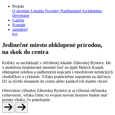
Projekt
O projekte
Lokalita
Novinky
Nadštandard
Architektúra
Developer
Galéria
Kontakt
zariadený
byt
Jedinečné miesto
obklopené prírodou,
na skok do centra
Kolísky sa nachádzajú v obľúbenej lokalite Záhorskej Bystrice. Ide
o atraktívnu bratislavskú mestskú časť na úpätí Malých Karpát,
obklopenú zeleňou a nádhernými kopcami s množstvom turistických
chodníčkov a cyklotrás. Vďaka praktickému napojeniu na diaľnicu
D2 sa rýchlo dostanete do centra alebo kamkoľvek budete chcieť.
Obrovskou výhodou Záhorskej Bystrice je aj výborná občianska
vybavenosť, vďaka čomu vo svojom novom domove budete mať
poruke všetko, čo potrebujete.