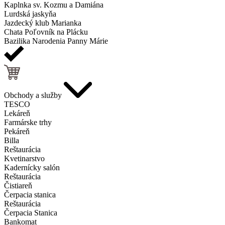
Kaplnka sv. Kozmu a Damiána
Lurdská jaskyňa
Jazdecký klub Marianka
Chata Poľovník na Plácku
Bazilika Narodenia Panny Márie
Obchody a služby
TESCO
Lekáreň
Farmárske trhy
Pekáreň
Billa
Reštaurácia
Kvetinarstvo
Kadernícky salón
Reštaurácia
Čistiareň
Čerpacia stanica
Reštaurácia
Čerpacia Stanica
Bankomat