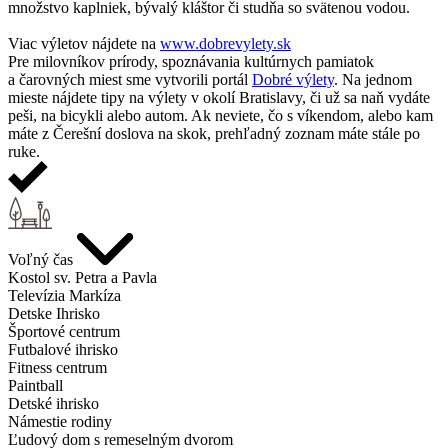
množstvo kaplniek, bývalý kláštor či studňa so svätenou vodou.
Viac výletov nájdete na
www.dobrevylety.sk
Pre milovníkov prírody, spoznávania kultúrnych pamiatok
a čarovných miest sme vytvorili portál
Dobré výlety
. Na jednom
mieste nájdete tipy na výlety v okolí Bratislavy, či už sa naň vydáte
peši, na bicykli alebo autom. Ak neviete, čo s víkendom, alebo kam
máte z Čerešní doslova na skok, prehľadný zoznam máte stále po
ruke.
Voľný čas
Kostol sv. Petra a Pavla
Televízia Markíza
Detske Ihrisko
Športové centrum
Futbalové ihrisko
Fitness centrum
Paintball
Detské ihrisko
Námestie rodiny
Ľudový dom s remeselným dvorom