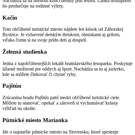
Nachádza sa na hornom konci dediny pod lesom. Ľahká dostupnosť
ho predurčuje na rodinné výlety.
Kačín
Toto obľúbené turistické miesto nájdete len kúsok od Záhorskej
Bystrice. Je vybavené detským ihriskom, ohniskami aj grilom,
vďaka čomu si na svoje prídu deti aj dospelí.
Železná studienka
Jedna z najobľúbenejších lokalít bratislavského lesoparku. Poskytuje
úžasné možnosti pre oddych aj šport. Nachádza sa tu aj jazierko,
kde sa môžete člnkovať či chytať ryby.
Pajštún
Zrúcanina hradu Pajštún patrí medzi obľúbené turistické ciele.
Môžete tu stanovať, opekať a zároveň si vychutnávať krásny
výhľad na okolie.
Pútnické miesto Marianka
Ide o najstaršie pútnicke miesto na Slovensku, ktoré spestruje