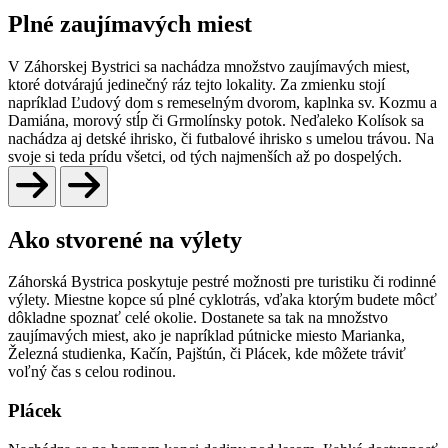
Plné
zaujímavých miest
V Záhorskej Bystrici sa nachádza množstvo zaujímavých miest,
ktoré dotvárajú jedinečný ráz tejto lokality. Za zmienku stojí
napríklad Ľudový dom s remeselným dvorom, kaplnka sv. Kozmu a
Damiána, morový stĺp či Grmolínsky potok. Neďaleko Kolísok sa
nachádza aj detské ihrisko, či futbalové ihrisko s umelou trávou. Na
svoje si teda prídu všetci, od tých najmenších až po dospelých.
Ako stvorené
na výlety
Záhorská Bystrica poskytuje pestré možnosti pre turistiku či rodinné
výlety. Miestne kopce sú plné cyklotrás, vďaka ktorým budete môcť
dôkladne spoznať celé okolie. Dostanete sa tak na množstvo
zaujímavých miest, ako je napríklad pútnicke miesto Marianka,
Železná studienka, Kačín, Pajštún, či Plácek, kde môžete tráviť
voľný čas s celou rodinou.
Plácek