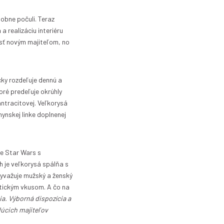
obne počuli. Teraz
a realizáciu interiéru
osť novým majiteľom, no
cky rozdeľuje dennú a
oré predeľuje okrúhly
antracitovej. Veľkorysá
ynskej linke doplnenej
le Star Wars s
h je veľkorysá spálňa s
vyvažuje mužský a ženský
etickým vkusom. A čo na
ia. Výborná dispozícia a
dúcich majiteľov