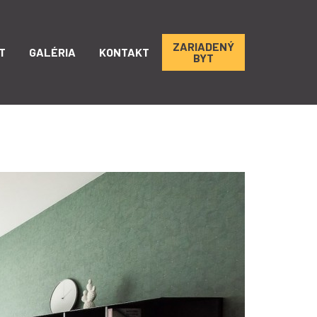
ZARIADENÝ
T
GALÉRIA
KONTAKT
BYT
TE
A
Y
ARD
ÚRA
ER