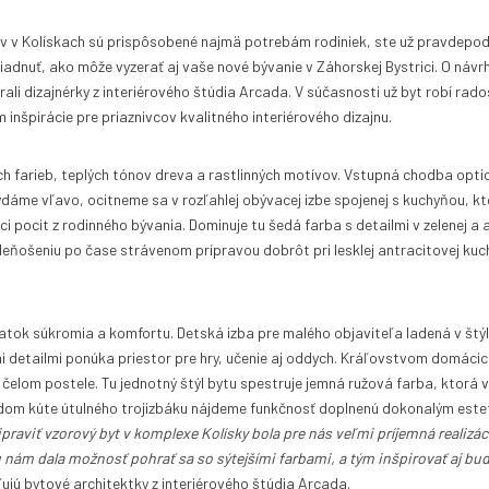
ov v Kolískach sú prispôsobené najmä potrebám rodiniek, ste už pravdepod
adnuť, ako môže vyzerať aj vaše nové bývanie v Záhorskej Bystrici. O návrh 
ali dizajnérky z interiérového štúdia Arcada. V súčasnosti už byt robí rad
 inšpirácie pre priaznivcov kvalitného interiérového dizajnu.
ých farieb, teplých tónov dreva a rastlinných motívov. Vstupná chodba opti
ydáme vľavo, ocitneme sa v rozľahlej obývacej izbe spojenej s kuchyňou, kt
i pocit z rodinného bývania. Dominuje tu šedá farba s detailmi v zelenej a 
eňošeniu po čase strávenom prípravou dobrôt pri lesklej antracitovej kuch
tok súkromia a komfortu. Detská izba pre malého objaviteľa ladená v štý
 detailmi ponúka priestor pre hry, učenie aj oddych. Kráľovstvom domácic
elom postele. Tu jednotný štýl bytu spestruje jemná ružová farba, ktorá 
aždom kúte útulného trojizbáku nájdeme funkčnosť doplnenú dokonalým est
ipraviť vzorový byt v komplexe Kolísky bola pre nás veľmi príjemná realizác
u nám dala možnosť pohrať sa so sýtejšími farbami, a tým inšpirovať aj bu
ujú bytové architektky z interiérového štúdia Arcada.