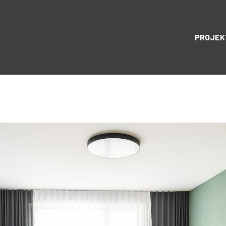
PROJEK
O PROJEK
LOKALIT
NOVINK
NADŠTAND
ARCHITEKT
DEVELOP