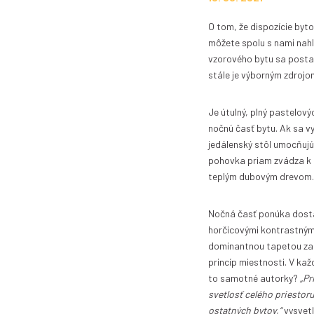
O tom, že dispozície byt
môžete spolu s nami nahli
vzorového bytu sa postar
stále je výborným zdrojom
Je útulný, plný pastelov
nočnú časť bytu. Ak sa v
jedálenský stôl umocňujúc
pohovka priam zvádza k l
teplým dubovým drevom.
Nočná časť ponúka dosta
horčicovými kontrastnými
dominantnou tapetou za č
princíp miestnosti. V k
to samotné autorky?
„Pr
svetlosť celého priestor
ostatných bytov,“
vysvetľ