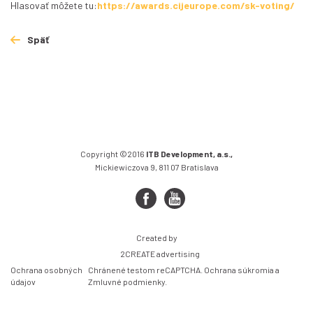
Hlasovať môžete tu:
https://awards.cijeurope.com/sk-voting/
Späť
Copyright ©2016
ITB Development, a.s.,
Mickiewiczova 9, 811 07 Bratislava
Created by
2CREATE advertising
Ochrana osobných
Chránené testom reCAPTCHA.
Ochrana súkromia
a
údajov
Zmluvné podmienky
.